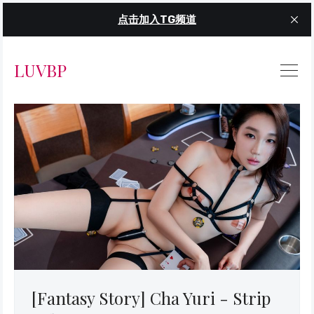
点击加入TG频道
LUVBP
[Fantasy Story] Cha Yuri - Strip