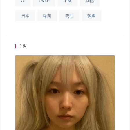
AI
TWZP
中國
其他
日本
歐美
赞助
韓國
广告