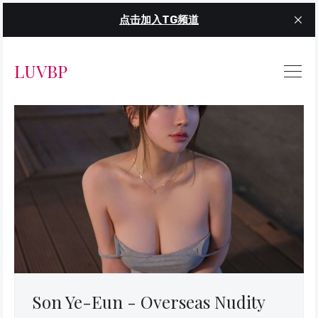
点击加入TG频道
LUVBP
Son Ye-Eun - Overseas Nudity