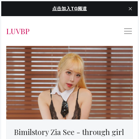
点击加入TG频道
LUVBP
Bimilstory Zia See - through girl