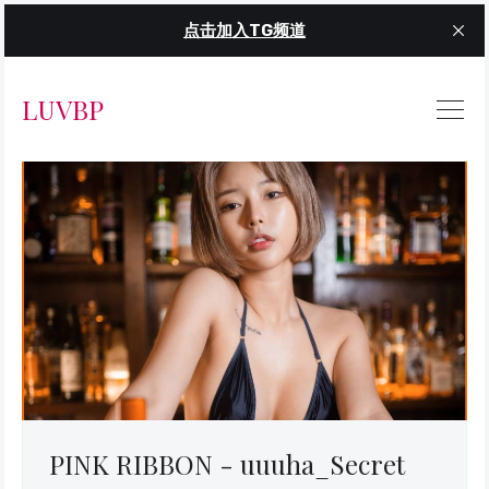
点击加入TG频道
LUVBP
PINK RIBBON - uuuha_Secret