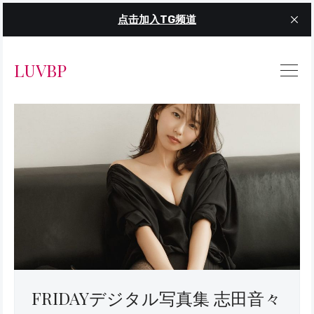
点击加入TG频道
LUVBP
FRIDAYデジタル写真集 志田音々