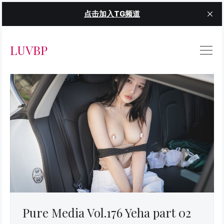
点击加入TG频道
LUVBP
Pure Media Vol.176 Yeha part 02