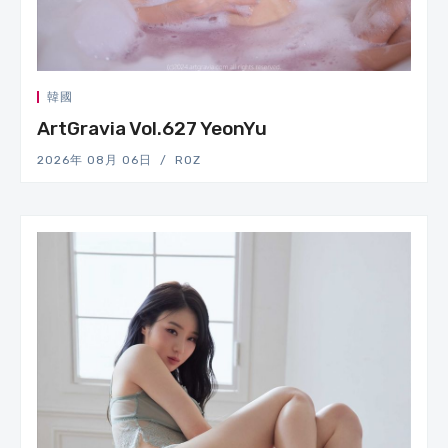
韓國
ArtGravia Vol.627 YeonYu
2026年 08月 06日
ROZ