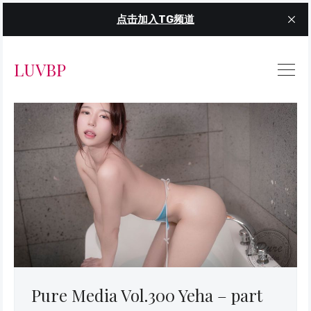
点击加入TG频道
LUVBP
Pure Media Vol.300 Yeha – part