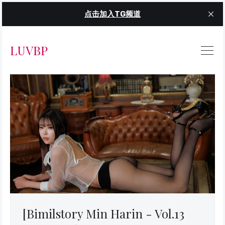
点击加入TG频道
LUVBP
[Bimilstory Min Harin - Vol.13