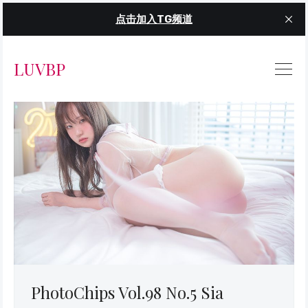
点击加入TG频道
LUVBP
PhotoChips Vol.98 No.5 Sia