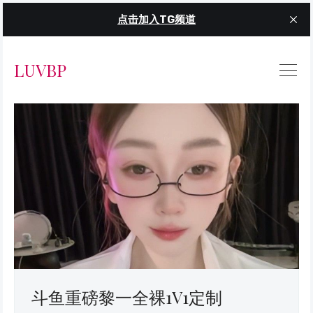
点击加入TG频道
LUVBP
斗鱼重磅黎一全裸1V1定制