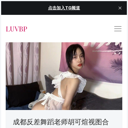
点击加入TG频道
LUVBP
成都反差舞蹈老师胡可煊视图合