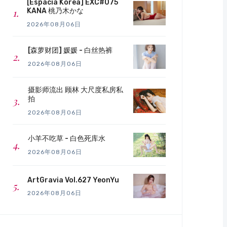
[Espacia Korea] EXC#075
KANA 桃乃木かな
2026年08月06日
[森萝财团] 媛媛 - 白丝热裤
2026年08月06日
摄影师流出 顾林 大尺度私房私
拍
2026年08月06日
小羊不吃草 - 白色死库水
2026年08月06日
ArtGravia Vol.627 YeonYu
2026年08月06日