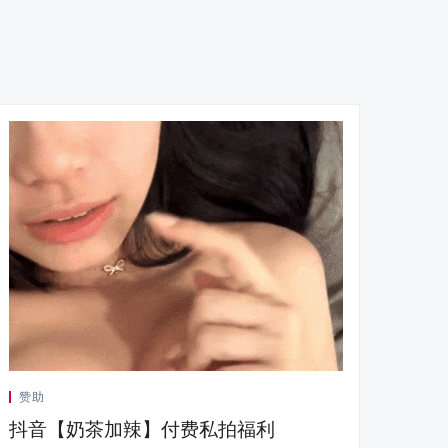
赞助
抖音【奶茶加辣】付费私拍福利