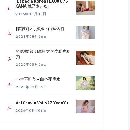
[Espacia Korea] EXC#075
KANA 桃乃木かな
2026年08月06日
[森萝财团] 媛媛 - 白丝热裤
2026年08月06日
摄影师流出 顾林 大尺度私房私
拍
2026年08月06日
小羊不吃草 - 白色死库水
2026年08月06日
ArtGravia Vol.627 YeonYu
2026年08月06日