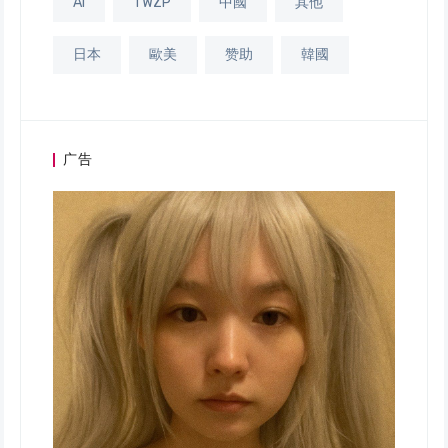
AI
TWZP
中國
其他
日本
歐美
赞助
韓國
广告