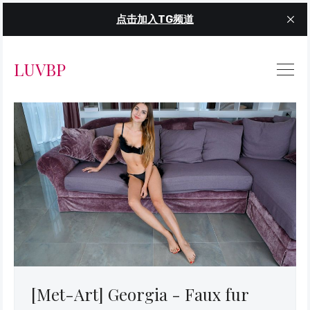
点击加入TG频道
LUVBP
[Met-Art] Georgia - Faux fur