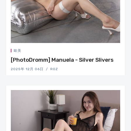
歐美
[PhotoDromm] Manuela - Silver Slivers
2025年 12月 06日
ROZ