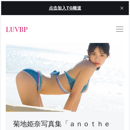
点击加入TG频道
LUVBP
菊地姫奈写真集「ａｎｏｔｈｅ