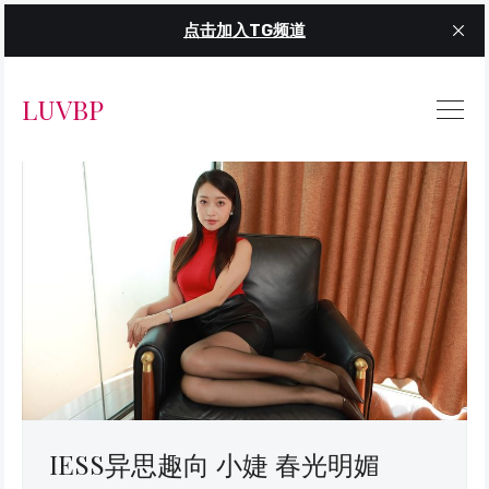
点击加入TG频道
LUVBP
IESS异思趣向 小婕 春光明媚