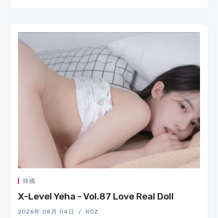
韓國
X-Level Yeha - Vol.87 Love Real Doll
2026年 08月 04日
ROZ