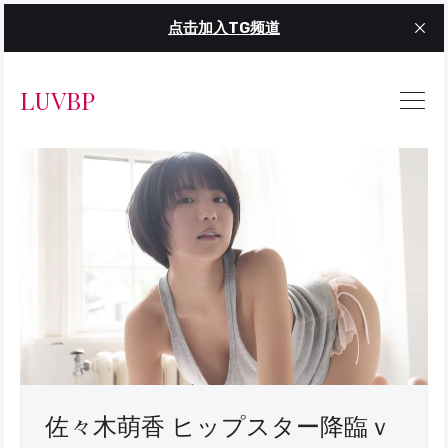
点击加入TG频道
LUVBP
佐々木萌香 ヒップスター降臨ｖ