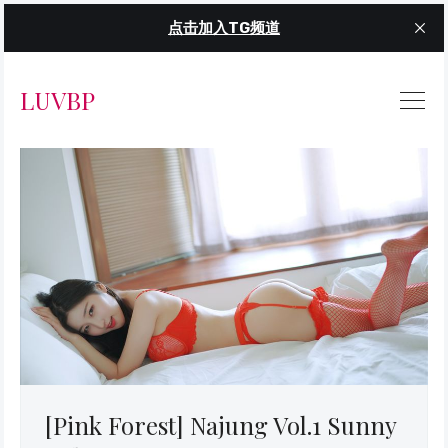
点击加入TG频道
LUVBP
[Pink Forest] Najung Vol.1 Sunny