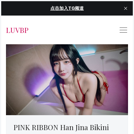
点击加入TG频道
LUVBP
PINK RIBBON Han Jina Bikini