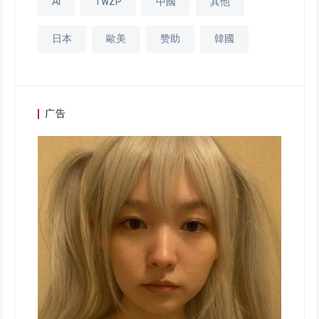
AI
TWZP
中國
其他
日本
歐美
赞助
韓國
广告