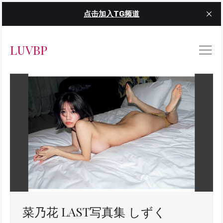
点击加入TG频道
LUVBP
菜乃花 LAST写真集 しずく