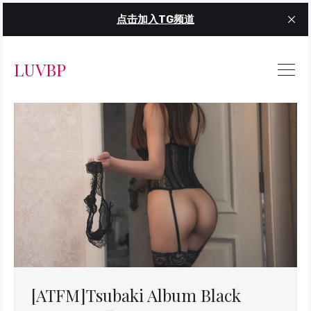
点击加入TG频道
LUVBP
[ATFM]Tsubaki Album Black